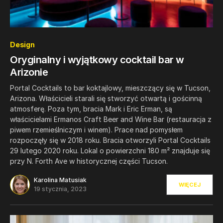
0
Design
Oryginalny i wyjątkowy cocktail bar w
Arizonie
Portal Cocktails to bar koktajlowy, mieszczący się w Tucson,
Arizona. Właścicieli starali się stworzyć otwartą i gościnną
atmosferę. Poza tym, bracia Mark i Eric Erman, są
właścicielami Ermanos Craft Beer and Wine Bar (restauracja z
piwem rzemieślniczym i winem). Prace nad pomysłem
rozpoczęły się w 2018 roku. Bracia otworzyli Portal Cocktails
29 lutego 2020 roku. Lokal o powierzchni 180 m² znajduje się
przy N. Forth Ave w historycznej części Tucson.
Karolina Matusiak
WIĘCEJ
19 stycznia, 2023