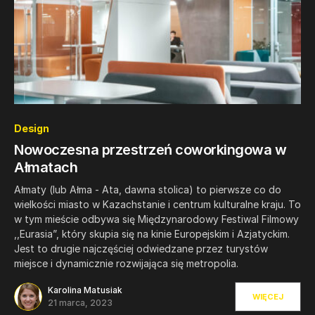
0
Design
Nowoczesna przestrzeń coworkingowa w
Ałmatach
Ałmaty (lub Ałma - Ata, dawna stolica) to pierwsze co do
wielkości miasto w Kazachstanie i centrum kulturalne kraju. To
w tym mieście odbywa się Międzynarodowy Festiwal Filmowy
,,Eurasia”, który skupia się na kinie Europejskim i Azjatyckim.
Jest to drugie najczęściej odwiedzane przez turystów
miejsce i dynamicznie rozwijająca się metropolia.
Karolina Matusiak
WIĘCEJ
21 marca, 2023