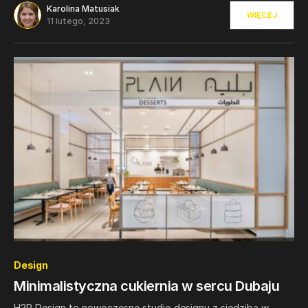
Karolina Matusiak
WIĘCEJ
11 lutego, 2023
0
Design
Minimalistyczna cukiernia w sercu Dubaju
H2R Design to nowoczesne studio designu z siedzibą w